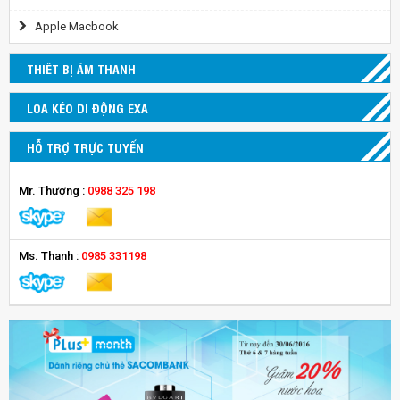
Apple Macbook
THIÊT BỊ ÂM THANH
LOA KÉO DI ĐỘNG EXA
HỖ TRỢ TRỰC TUYẾN
Mr. Thượng :
0988 325 198
Ms. Thanh :
0985 331198