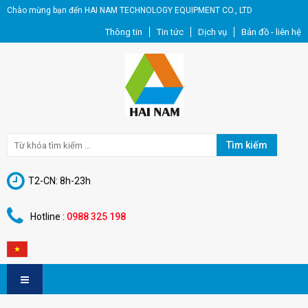
Chào mừng bạn đến HAI NAM TECHNOLOGY EQUIPMENT CO., LTD
Thông tin
Tin tức
Dịch vụ
Bản đồ - liên hệ
Tìm kiếm
T2-CN: 8h-23h
Hotline :
0988 325 198