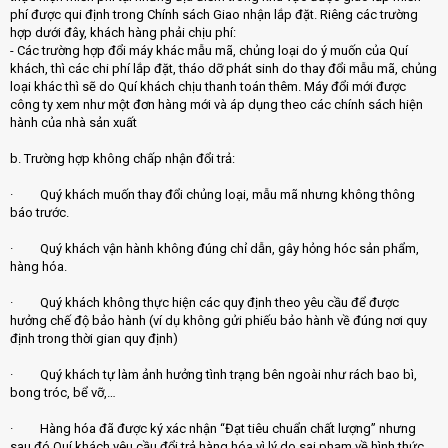
phí được qui định trong Chính sách Giao nhận lắp đặt. Riêng các trường
hợp dưới đây, khách hàng phải chịu phí:
- Các trường hợp đổi máy khác mẫu mã, chủng loại do ý muốn của Quí
khách, thì các chi phí lắp đặt, tháo dỡ phát sinh do thay đổi mẫu mã, chủng
loại khác thì sẽ do Quí khách chịu thanh toán thêm. Máy đổi mới được
công ty xem như một đơn hàng mới và áp dụng theo các chính sách hiện
hành của nhà sản xuất
b. Trường hợp không chấp nhận đổi trả:
· Quý khách muốn thay đổi chủng loại, mẫu mã nhưng không thông
báo trước.
· Quý khách vận hành không đúng chỉ dẫn, gây hỏng hóc sản phẩm,
hàng hóa.
· Quý khách không thực hiện các quy định theo yêu cầu để được
hưởng chế độ bảo hành (ví dụ không gửi phiếu bảo hành về đúng nơi quy
định trong thời gian quy định)
· Quý khách tự làm ảnh hưởng tình trạng bên ngoài như rách bao bì,
bong tróc, bể vỡ,…
· Hàng hóa đã được ký xác nhận “Đạt tiêu chuẩn chất lượng” nhưng
sau đó Quí khách yêu cầu đổi trả hàng hóa vì lý do sai phạm về hình thức