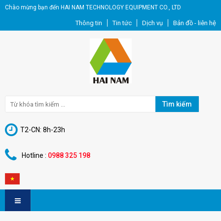
Chào mừng bạn đến HAI NAM TECHNOLOGY EQUIPMENT CO., LTD
Thông tin
Tin tức
Dịch vụ
Bản đồ - liên hệ
Tìm kiếm
T2-CN: 8h-23h
Hotline :
0988 325 198