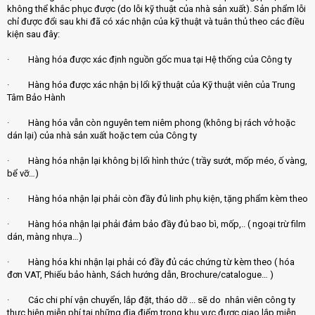
không thể khắc phục được (do lỗi kỹ thuật của nhà sản xuất). Sản phẩm lỗi
chỉ được đổi sau khi đã có xác nhận của kỹ thuật và tuân thủ theo các điều
kiện sau đây:
· Hàng hóa được xác định nguồn gốc mua tại Hệ thống của Công ty
· Hàng hóa được xác nhận bị lổi kỹ thuật của Kỹ thuật viên của Trung
Tâm Bảo Hành
· Hàng hóa vẫn còn nguyên tem niêm phong (không bị rách vở hoặc
dán lại) của nhà sản xuất hoặc tem của Công ty
· Hàng hóa nhận lại không bị lổi hình thức ( trầy sướt, mốp méo, ố vàng,
bể vỡ…)
· Hàng hóa nhận lại phải còn đầy đủ linh phụ kiện, tặng phẩm kèm theo
· Hàng hóa nhận lại phải đảm bảo đầy đủ bao bì, mốp,.. ( ngoại trừ film
dán, màng nhựa…)
· Hàng hóa khi nhận lại phải có đầy đủ các chứng từ kèm theo ( hóa
đơn VAT, Phiếu bảo hành, Sách hướng dẫn, Brochure/catalogue… )
· Các chi phí vận chuyển, lắp đặt, tháo dỡ ... sẽ do nhân viên công ty
thực hiện miễn phí tại những địa điểm trong khu vực được giao lắp miễn