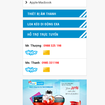
Apple Macbook
THIÊT BỊ ÂM THANH
LOA KÉO DI ĐỘNG EXA
HỖ TRỢ TRỰC TUYẾN
Mr. Thượng :
0988 325 198
Ms. Thanh :
0985 331198