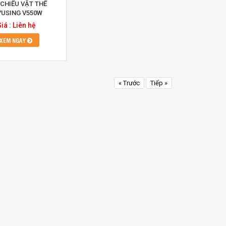
CHIẾU VẬT THỂ
YUSING V550W
iá : Liên hệ
XEM NGAY
« Trước
Tiếp »