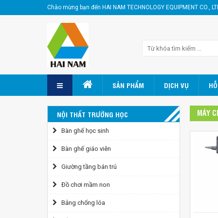
Chào mừng bạn đến HAI NAM TECHNOLOGY EQUIPMENT CO., LT
SẢN PHẨM
DỊCH VỤ
HỖ
MÁY C
NỘI THẤT TRƯỜNG HỌC
Bàn ghế học sinh
Bàn ghế giáo viên
Giường tầng bán trú
Đồ chơi mầm non
Bảng chống lóa