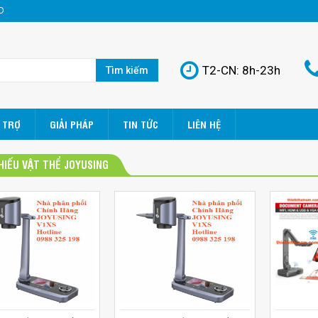
D
T2-CN: 8h-23h
Tìm kiếm
 TRỢ
GIẢI PHÁP
TIN TỨC
LIÊN HỆ
HIẾU VẬT THỂ JOYUSING