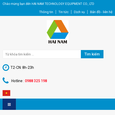
Chào mừng bạn đến HAI NAM TECHNOLOGY EQUIPMENT CO., LTD
Thông tin
Tin tức
Dịch vụ
Bản đồ - liên hệ
Tìm kiếm
T2-CN: 8h-23h
Hotline :
0988 325 198