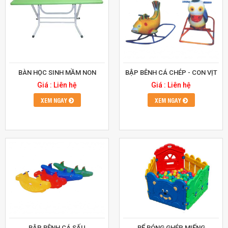
BÀN HỌC SINH MẦM NON
BẬP BÊNH CÁ CHÉP - CON VỊT
Giá : Liên hệ
Giá : Liên hệ
XEM NGAY
XEM NGAY
BẬP BÊNH CÁ SẤU
BỂ BÓNG GHÉP MIẾNG