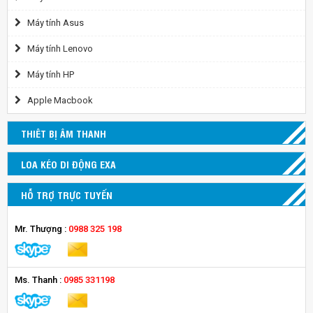
Máy tính Asus
Máy tính Lenovo
Máy tính HP
Apple Macbook
THIÊT BỊ ÂM THANH
LOA KÉO DI ĐỘNG EXA
HỖ TRỢ TRỰC TUYẾN
Mr. Thượng :
0988 325 198
Ms. Thanh :
0985 331198