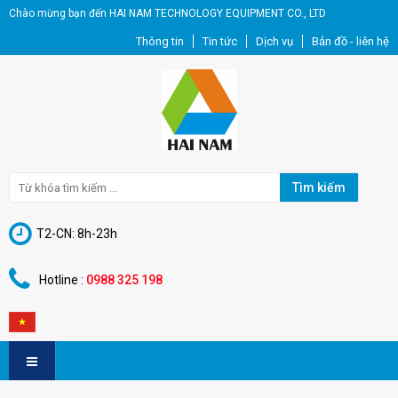
Chào mừng bạn đến HAI NAM TECHNOLOGY EQUIPMENT CO., LTD
Thông tin
Tin tức
Dịch vụ
Bản đồ - liên hệ
Tìm kiếm
T2-CN: 8h-23h
Hotline :
0988 325 198