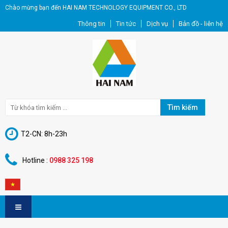
Chào mừng bạn đến HAI NAM TECHNOLOGY EQUIPMENT CO., LTD
Thông tin
Tin tức
Dịch vụ
Bản đồ - liên hệ
Tìm kiếm
T2-CN: 8h-23h
Hotline :
0988 325 198