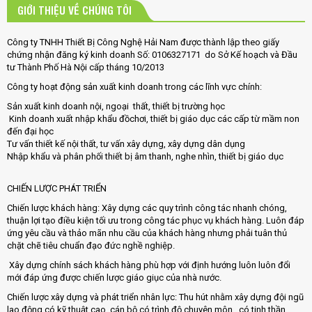
GIỚI THIỆU VỀ CHÚNG TÔI
Công ty TNHH Thiết Bị Công Nghệ Hải Nam được thành lập theo giấy
chứng nhận đăng ký kinh doanh Số: 0106327171 do Sở Kế hoạch và Đầu
tư Thành Phố Hà Nội cấp tháng 10/2013
Công ty hoạt động sản xuất kinh doanh trong các lĩnh vực chính:
Sản xuất kinh doanh nội, ngoại thất, thiết bị trường học
Kinh doanh xuất nhập khẩu đồchơi, thiết bị giáo dục các cấp từ mầm non
đến đại học
Tư vấn thiết kế nội thất, tư vấn xây dựng, xây dựng dân dụng
Nhập khẩu và phân phối thiết bị âm thanh, nghe nhìn, thiết bị giáo dục
CHIẾN LƯỢC PHÁT TRIỂN
Chiến lược khách hàng: Xây dựng các quy trình công tác nhanh chóng,
thuận lợi tạo điều kiện tối ưu trong công tác phục vụ khách hàng. Luôn đáp
ứng yêu cầu và thảo mãn nhu cầu của khách hàng nhưng phải tuân thủ
chặt chẽ tiêu chuẩn đạo đức nghề nghiệp.
Xây dựng chính sách khách hàng phù hợp với định hướng luôn luôn đổi
mới đáp ứng được chiến lược giáo giục của nhà nước.
Chiến lược xây dựng và phát triển nhân lực: Thu hút nhằm xây dựng đội ngũ
lao động có kỹ thuật cao, cán bộ có trình độ chuyên môn , có tinh thần