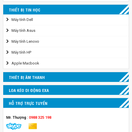
THIẾT BỊ TIN HỌC
Máy tính Dell
Máy tính Asus
Máy tính Lenovo
Máy tính HP
Apple Macbook
THIÊT BỊ ÂM THANH
LOA KÉO DI ĐỘNG EXA
HỖ TRỢ TRỰC TUYẾN
Mr. Thượng :
0988 325 198