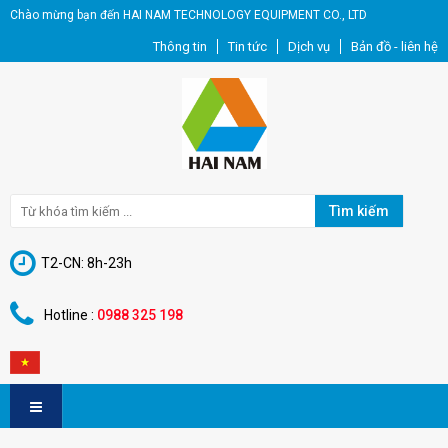
Chào mừng bạn đến HAI NAM TECHNOLOGY EQUIPMENT CO., LTD
Thông tin
Tin tức
Dịch vụ
Bản đồ - liên hệ
Tìm kiếm
T2-CN: 8h-23h
Hotline :
0988 325 198