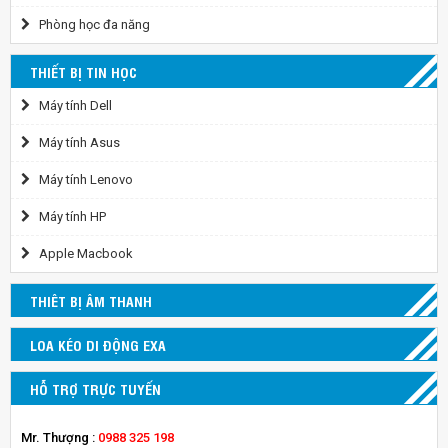
Phòng học đa năng
THIẾT BỊ TIN HỌC
Máy tính Dell
Máy tính Asus
Máy tính Lenovo
Máy tính HP
Apple Macbook
THIÊT BỊ ÂM THANH
LOA KÉO DI ĐỘNG EXA
HỖ TRỢ TRỰC TUYẾN
Mr. Thượng :
0988 325 198