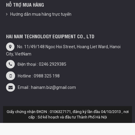
HỖ TRỢ MUA HÀNG
Hướng dẫn mua hàng trực tuyến
HAI NAM TECHNOLOGY EQUIPMENT CO., LTD
No. 11/49/148 Ngoc Hoi Street, Hoang Liet Ward, Hanoi
City, VietNam
Điện thoại : 0246 2929385
Hotline : 0988 325 198
Email : hainam.biz@gmail.com
Giấy chứng nhận ĐKDN : 0106327171, đăng ký lần đầu 04/10/2013 , nơi
cấp : Sở kế hoạch và đầu tư Thành Phố Hà Nội