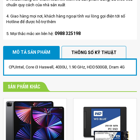
chuẩn quy cách của nhà sản xuất
4. Giao hàng mọi nơi, khách hàng ngoại tỉnh vui lòng gọi điện tới số
Hotline để được hỗ trợ thêm
0988 325198
5. Mọi thắc mắc xin liên hệ:
MÔ TẢ SẢN PHẨM
THÔNG SỐ KỸ THUẬT
CPUIntel, Core i3 Haswell, 4030U, 1.90 GHz, HDD500GB, Dram 4G
SẢN PHẨM KHÁC