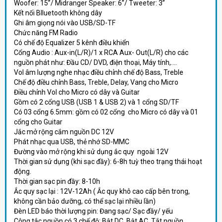
Woofer: 15”/ Midranger Speaker: 6”/ Tweeter: 3”
Kết nối Blluetooth không dây
Ghi âm giọng nói vào USB/SD-TF
Chức năng FM Radio
Có chế độ Equalizer 5 kênh điều khiển
Cổng Audio : Aux-in(L/R)/1 x RCA Aux- Out(L/R) cho các
nguồn phát như: Đầu CD/ DVD, điện thoại, Máy tính,....
Vol âm lượng nghe nhạc điều chỉnh chế độ Bass, Treble
Chế độ điều chỉnh Bass, Treble, Delay, Vang cho Micro
Điều chỉnh Vol cho Micro có dây và Guitar
Gồm có 2 cổng USB (USB 1 & USB 2) và 1 cổng SD/TF
Có 03 cổng 6.5mm: gồm có 02 cổng cho Micro có dây và 01
cổng cho Guitar
Jắc mở rộng cắm nguồn DC 12V
Phát nhạc qua USB, thẻ nhớ SD-MMC
Đường vào mở rộng khi sử dụng ắc quy ngoài 12V
Thời gian sử dụng (khi sạc đầy): 6-8h tuỳ theo trạng thái hoạt
động.
Thời gian sạc pin đầy: 8-10h
Ắc quy sạc lại : 12V-12Ah ( Ắc quy khô cao cấp bên trong,
không cần bảo dưỡng, có thể sạc lại nhiều lần)
Đèn LED báo thời lượng pin: Đang sạc/ Sạc đầy/ yếu
Công tắc nguồn có 3 chế độ: Bật DC, Bật AC, Tắt nguồn.