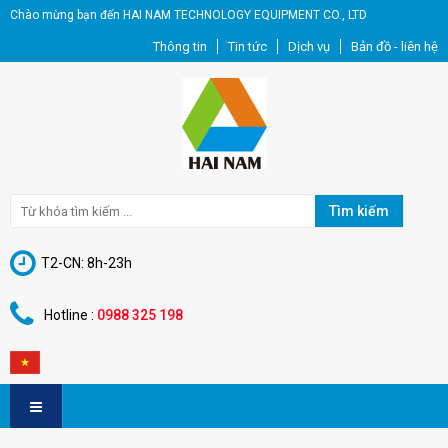
Chào mừng bạn đến HAI NAM TECHNOLOGY EQUIPMENT CO., LTD
Thông tin
Tin tức
Dịch vụ
Bản đồ - liên hệ
Tìm kiếm
T2-CN: 8h-23h
Hotline :
0988 325 198