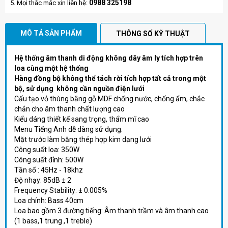
0988 325198
5. Mọi thắc mắc xin liên hệ:
MÔ TẢ SẢN PHẨM
THÔNG SỐ KỸ THUẬT
Hệ thống âm thanh di động không dây âm ly tích hợp trên
loa cùng một hệ thống
Hàng đồng bộ không thể tách rời tích hợp tất cả trong một
bộ, sử dụng không cần nguồn điện lưới
Cấu tạo vỏ thùng bằng gỗ MDF chống nước, chống ẩm, chắc
chắn cho âm thanh chất lượng cao
Kiểu dáng thiết kế sang trọng, thẩm mĩ cao
Menu Tiếng Anh dễ dàng sử dụng.
Mặt trước làm bằng thép hợp kim dạng lưới
Công suất loa: 350W
Công suất đỉnh: 500W
Tần số : 45Hz - 18khz
Độ nhạy: 85dB ± 2
Frequency Stability: ± 0.005%
Loa chính: Bass 40cm
Loa bao gồm 3 đường tiếng: Âm thanh trầm và âm thanh cao
(1 bass,1 trung ,1 treble)