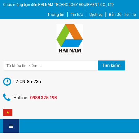
Chào mừng bạn đến HAI NAM TECHNOLOGY EQUIPMENT CO., LTD
Thông tin
Tin tức
Dịch vụ
Bản đồ - liên hệ
Tìm kiếm
T2-CN: 8h-23h
Hotline :
0988 325 198