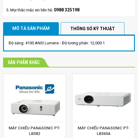
0988 325198
5. Mọi thắc mắc xin liên hệ:
MÔ TẢ SẢN PHẨM
THÔNG SỐ KỸ THUẬT
Độ sáng: 4100 ANSI Lumens - Độ tương phản: 12,000:1
SẢN PHẨM KHÁC
MÁY CHIẾU PANASONIC PT-
MÁY CHIẾU PANASONIC PT-
LB382
LB360A