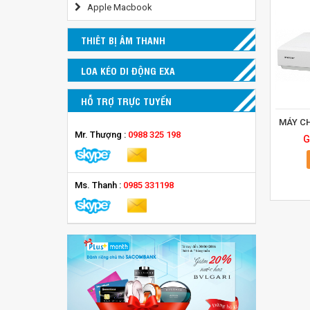
Apple Macbook
THIÊT BỊ ÂM THANH
LOA KÉO DI ĐỘNG EXA
HỖ TRỢ TRỰC TUYẾN
MÁY CH
Mr. Thượng :
0988 325 198
G
Ms. Thanh :
0985 331198