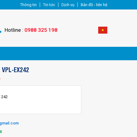
Thông tin
Tin tức
Dịch vụ
Bản đồ - liên hệ
Hotline :
0988 325 198
 VPL-EX242
đ
X 242
@gmail.com
8