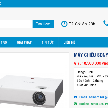
D
T2-CN: 8h-23h
Tìm kiếm
 TRỢ
GIẢI PHÁP
TIN TỨC
LIÊN HỆ
MÁY CHIẾU SONY
18,500,000 vn
Giá :
Hãng: SONY
Mã sản phẩm: VPL - E
Bảo hành: 12 tháng
Xuất xứ: China
Email : hainam.biz
Hotline : 0988 325 19