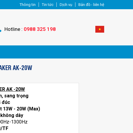
Thông tin
Tin tức
Dịch vụ
Bản đồ - liên hệ
Hotline :
0988 325 198
AKER AK-20W
KER AK -20W
n, sang trọng
S đúc
t 13
W
- 20W (Max)
 không dây
100Hz-1300Hz
B/TF