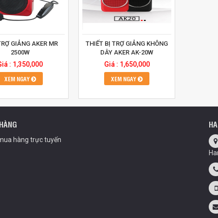
TRỢ GIẢNG AKER MR
THIẾT BỊ TRỢ GIẢNG KHÔNG
2500W
DÂY AKER AK-20W
Giá : 1,350,000
Giá : 1,650,000
XEM NGAY
XEM NGAY
 HÀNG
HA
ua hàng trực tuyến
Ha