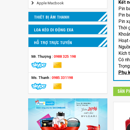
Kết n
Apple Macbook
Pin b
Pin b
THIÊT BỊ ÂM THANH
Pin x
Thời 
LOA KÉO DI ĐỘNG EXA
Khoản
Hoạt 
HỖ TRỢ TRỰC TUYẾN
Nguồn
Kích 
Mr. Thượng :
0988 325 198
Có nh
Trọng
Phụ 
Ms. Thanh :
0985 331198
SẢN P