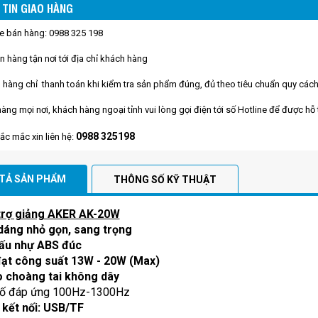
TIN GIAO HÀNG
ne bán hàng: 0988 325 198
n hàng tận nơi tới địa chỉ khách hàng
 hàng chỉ thanh toán khi kiểm tra sản phẩm đúng, đủ theo tiêu chuẩn quy cách
hàng mọi nơi, khách hàng ngoại tỉnh vui lòng gọi điện tới số Hotline để được hỗ
0988 325198
hắc mắc xin liên hệ:
TẢ SẢN PHẨM
THÔNG SỐ KỸ THUẬT
trợ giảng AKER AK-20W
dáng nhỏ gọn, sang trọng
cấu nhự ABS đúc
đạt công suất 13W - 20W
(Max)
 choàng tai không dây
số đáp ứng 100Hz-1300Hz
kết nối: USB/TF