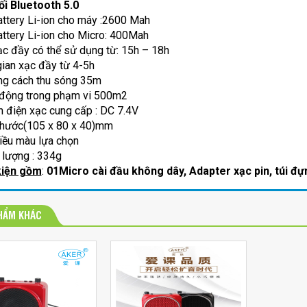
ối Bluetooth 5.0
attery Li-ion cho máy :2600 Mah
attery Li-ion cho Micro: 400Mah
ạc đầy có thể sử dụng từ: 15h – 18h
gian xạc đầy từ 4-5h
g cách thu sóng 35m
động trong phạm vi 500m2
 điện xạc cung cấp : DC 7.4V
thước(105 x 80 x 40)mm
iều màu lựa chọn
 lượng : 334g
kiện gồm
:
01Micro cài đầu không dây, Adapter xạc pin, túi đ
HẨM KHÁC