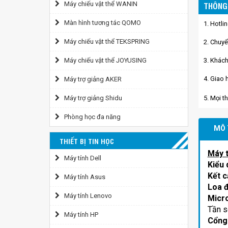
Máy chiếu vật thể WANIN
THÔNG 
Màn hình tương tác QOMO
1. Hotli
Máy chiếu vật thể TEKSPRING
2. Chuyể
Máy chiếu vật thể JOYUSING
3. Khách
4. Giao 
Máy trợ giảng AKER
Máy trợ giảng Shidu
5. Mọi t
Phòng học đa năng
MÔ 
THIẾT BỊ TIN HỌC
Máy 
Máy tính Dell
Kiểu 
Kết 
Máy tính Asus
Loa 
Máy tính Lenovo
Micro
Tần 
Máy tính HP
Cổng 