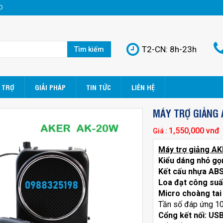
D
T2-CN: 8h-23h
Tìm kiếm
 TRỢ
GIẢI PHÁP
TIN TỨC
LIÊN HỆ
MÁY TRỢ GIẢNG 
1,550,000 vnđ
Giá :
Máy trợ giảng A
Kiểu dáng nhỏ gọ
Kết cấu nhựa AB
Loa đạt công suấ
Micro choàng tai
Tần số đáp ứng 
Cổng kết nối: US