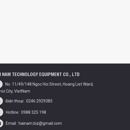
I NAM TECHNOLOGY EQUIPMENT CO., LTD
No. 11/49/148 Ngoc Hoi Street, Hoang Liet Ward,
noi City, VietNam
Điện thoại : 0246 2929385
Hotline : 0988 325 198
Email : hainam.biz@gmail.com