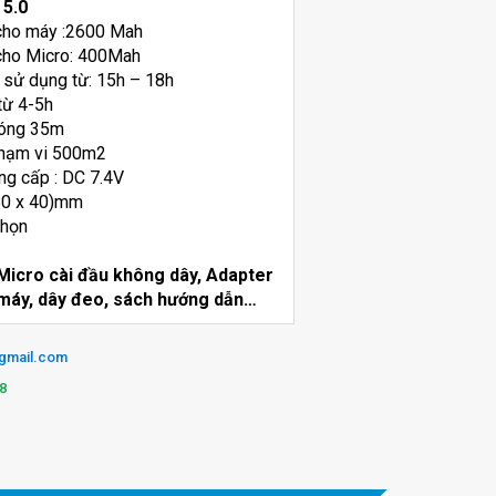
 5.0
 cho máy :2600 Mah
 cho Micro: 400Mah
 sử dụng từ: 15h – 18h
từ 4-5h
sóng 35m
phạm vi 500m2
ng cấp : DC 7.4V
80 x 40)mm
chọn
g
Micro cài đầu không dây, Adapter
g máy, dây đeo, sách hướng dẫn…
@gmail.com
8