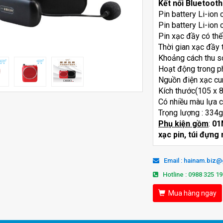
Kết nối Bluetooth
Pin battery Li-ion
Pin battery Li-ion
Pin xạc đầy có thể
Thời gian xạc đầy 
Khoảng cách thu 
Hoạt động trong 
Nguồn điện xạc cu
Kích thước(105 x 
Có nhiều màu lựa 
Trọng lượng : 334
Phụ kiện gồm
:
01
xạc pin, túi đựn
Email : hainam.biz
Hotline : 0988 325 19
Mua hàng ngay