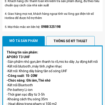
3. Khách hàng chỉ thanh toán khi kiểm tra sản phẩm đúng, đủ theo tiêu
chuẩn quy cách của nhà sản xuất
4. Giao hàng mọi nơi, khách hàng ngoại tỉnh vui lòng gọi điện tới số
Hotline để được hỗ trợ thêm
0988 325198
5. Mọi thắc mắc xin liên hệ:
MÔ TẢ SẢN PHẨM
THÔNG SỐ KỸ THUẬT
Thông tin sản phẩm:
APORO T3 UHF
-Sản phẩm nhỏ gọn,âm thanh to rõ,mic ko dây ,tự động kết nối
-Kết nối blutooth ,máy tính ,nghe nhạc
-Kết nối: Không dây bằng tần số sóng UHF
-Công suất: 15-20W
-Chức năng: Ghi âm,Thẻ nhớ
-Kết nối Bluetooth
-Pin battery Li-ion
-Thời gian xạc đầy từ 3-5h
-Khoảng cách thu sóng 35m
- Hoạt động trong phạm vi 100 m2