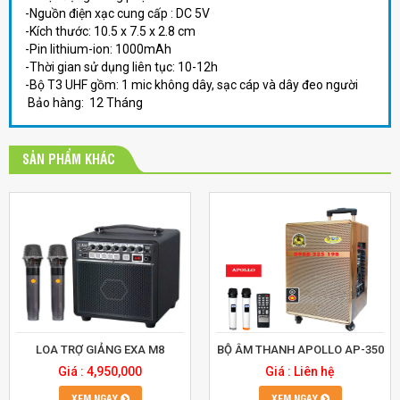
-Nguồn điện xạc cung cấp : DC 5V
-Kích thước: 10.5 x 7.5 x 2.8 cm
-Pin lithium-ion: 1000mAh
-Thời gian sử dụng liên tục: 10-12h
-Bộ T3 UHF gồm: 1 mic không dây, sạc cáp và dây đeo người
Bảo hàng: 12 Tháng
SẢN PHẨM KHÁC
LOA TRỢ GIẢNG EXA M8
BỘ ÂM THANH APOLLO AP-350
Giá : 4,950,000
Giá : Liên hệ
XEM NGAY
XEM NGAY