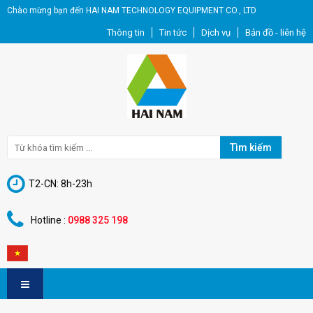
Chào mừng bạn đến HAI NAM TECHNOLOGY EQUIPMENT CO., LTD
Thông tin
Tin tức
Dịch vụ
Bản đồ - liên hệ
Tìm kiếm
T2-CN: 8h-23h
Hotline :
0988 325 198