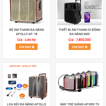
BỘ ÂM THANH ĐA NĂNG
THIẾT BỊ ÂM THANH DI ĐỘNG
APOLLO AP-18
ĐA NĂNG M35
Giá : Liên hệ
Giá : 7,800,000
XEM NGAY
XEM NGAY
LOA KÉO ĐA NĂNG APOLLO
MÁY TRỢ GIẢNG APORO T9