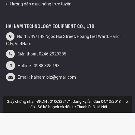
Hướng dẫn mua hàng trực tuyến
HAI NAM TECHNOLOGY EQUIPMENT CO., LTD
No. 11/49/148 Ngoc Hoi Street, Hoang Liet Ward, Hanoi
City, VietNam
Điện thoại : 0246 2929385
Hotline : 0988 325 198
Email : hainam.biz@gmail.com
Giấy chứng nhận ĐKDN : 0106327171, đăng ký lần đầu 04/10/2013 , nơi
cấp : Sở kế hoạch và đầu tư Thành Phố Hà Nội