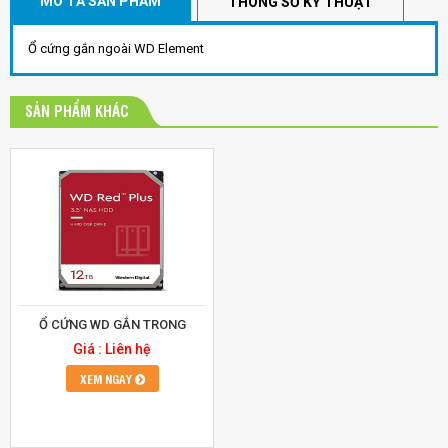
MÔ TẢ SẢN PHẨM
THÔNG SỐ KỸ THUẬT
Ổ cứng gắn ngoài WD Element
SẢN PHẨM KHÁC
Ổ CỨNG WD GẮN TRONG
Giá : Liên hệ
XEM NGAY