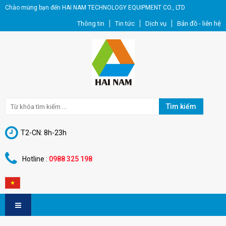
Chào mừng bạn đến HAI NAM TECHNOLOGY EQUIPMENT CO., LTD
Thông tin
Tin tức
Dịch vụ
Bản đồ - liên hệ
Tìm kiếm
T2-CN: 8h-23h
Hotline :
0988 325 198